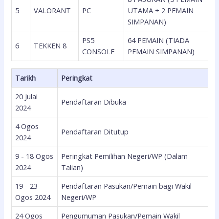
5
VALORANT
PC
UTAMA + 2 PEMAIN
SIMPANAN)
PS5
64 PEMAIN (TIADA
6
TEKKEN 8
CONSOLE
PEMAIN SIMPANAN)
Tarikh
Peringkat
20 Julai
Pendaftaran Dibuka
2024
4 Ogos
Pendaftaran Ditutup
2024
9 - 18 Ogos
Peringkat Pemilihan Negeri/WP (Dalam
2024
Talian)
19 - 23
Pendaftaran Pasukan/Pemain bagi Wakil
Ogos 2024
Negeri/WP
24 Ogos
Pengumuman Pasukan/Pemain Wakil