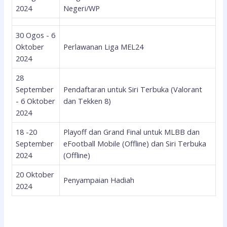
2024
Negeri/WP
30 Ogos - 6
Oktober
Perlawanan Liga MEL24
2024
28
September
Pendaftaran untuk Siri Terbuka (Valorant
- 6 Oktober
dan Tekken 8)
2024
18 -20
Playoff dan Grand Final untuk MLBB dan
September
eFootball Mobile (Offline) dan Siri Terbuka
2024
(Offline)
20 Oktober
Penyampaian Hadiah
2024