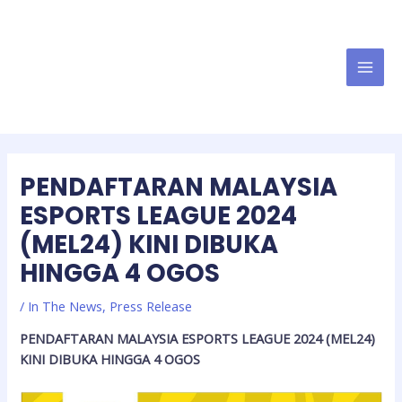
PENDAFTARAN MALAYSIA
ESPORTS LEAGUE 2024
(MEL24) KINI DIBUKA
HINGGA 4 OGOS
/
In The News
,
Press Release
PENDAFTARAN MALAYSIA ESPORTS LEAGUE 2024 (MEL24)
KINI DIBUKA HINGGA 4 OGOS