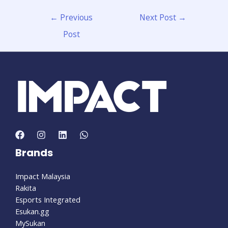
←
Previous
Next Post
→
Post
Brands
Impact Malaysia
Rakita
Esports Integrated
Esukan.gg
MySukan